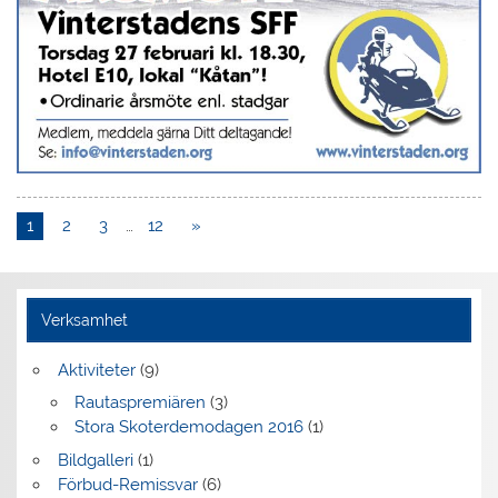
1
2
3
…
12
»
Verksamhet
Aktiviteter
(9)
Rautaspremiären
(3)
Stora Skoterdemodagen 2016
(1)
Bildgalleri
(1)
Förbud-Remissvar
(6)