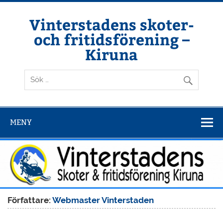
Hoppa
till
innehåll
Vinterstadens skoter-
och fritidsförening –
Kiruna
Din ljuslykta i vintermörkret
MENY
Författare:
Webmaster Vinterstaden