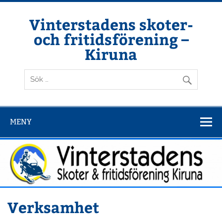
Hoppa
till
innehåll
Vinterstadens skoter-
och fritidsförening –
Kiruna
Din ljuslykta i vintermörkret
MENY
Verksamhet