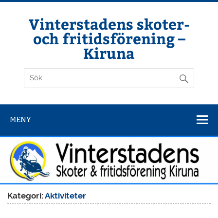
Hoppa
till
innehåll
Vinterstadens skoter-
och fritidsförening –
Kiruna
Din ljuslykta i vintermörkret
MENY
Kategori:
Aktiviteter