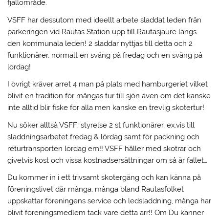
fjällområde.
VSFF har dessutom med ideellt arbete sladdat leden från
parkeringen vid Rautas Station upp till Rautasjaure längs
den kommunala leden! 2 sladdar nyttjas till detta och 2
funktionärer, normalt en sväng på fredag och en sväng på
lördag!
I övrigt kräver arret 4 man på plats med hamburgeriet vilket
blivit en tradition för mångas tur till sjön även om det kanske
inte alltid blir fiske för alla men kanske en trevlig skotertur!
Nu söker alltså VSFF: styrelse 2 st funktionärer, ex.vis till
sladdningsarbetet fredag & lördag samt för packning och
returtransporten lördag em!! VSFF håller med skotrar och
givetvis kost och vissa kostnadsersättningar om så är fallet…
Du kommer in i ett trivsamt skotergäng och kan känna på
föreningslivet där många, många bland Rautasfolket
uppskattar föreningens service och ledsladdning, många har
blivit föreningsmedlem tack vare detta arr!! Om Du känner