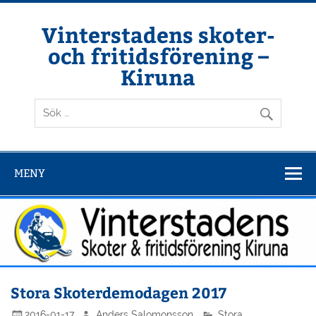
Hoppa
till
innehåll
Vinterstadens skoter-
och fritidsförening –
Kiruna
Din ljuslykta i vintermörkret
MENY
Stora Skoterdemodagen 2017
2016-01-17
Anders Salomonsson
Stora