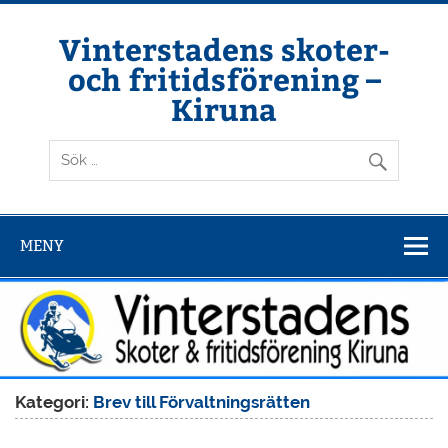
Hoppa
till
innehåll
Vinterstadens skoter-
och fritidsförening –
Kiruna
Din ljuslykta i vintermörkret
MENY
Kategori:
Brev till Förvaltningsrätten