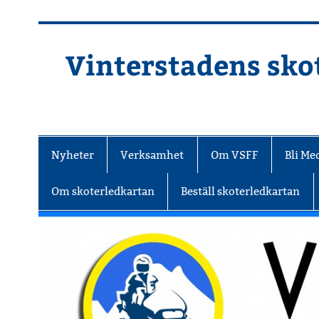
Hoppa
till
innehåll
Vinterstadens skot
Din ljuslykta i vintermörkret
Nyheter
Verksamhet
Om VSFF
Bli M
Om skoterledkartan
Beställ skoterledkartan