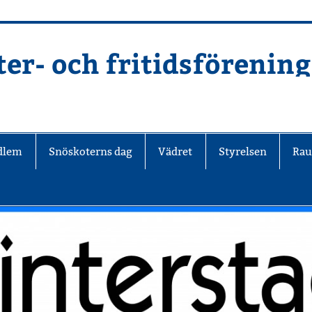
er- och fritidsförening
edlem
Snöskoterns dag
Vädret
Styrelsen
Rau