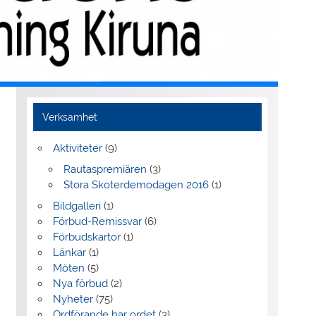
Verksamhet
Aktiviteter
(9)
Rautaspremiären
(3)
Stora Skoterdemodagen 2016
(1)
Bildgalleri
(1)
Förbud-Remissvar
(6)
Förbudskartor
(1)
Länkar
(1)
Möten
(5)
Nya förbud
(2)
Nyheter
(75)
Ordförande har ordet
(3)