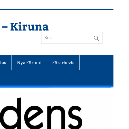
 – Kiruna
tas
Nya Förbud
Förarbevis