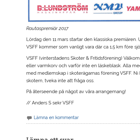
Rautaspremiär 2017
Lördag den 11 mars startar den klassiska premiären. Und
VSFF kommer som vanligt vara där ca 1,5 km före sjö
VSFF (vinterstadens Skoter & Fritidsförening) Välko
eller varmkorv och varför inte en läskeblask. Alla m
med medlemskap i skoterägarnas förening VSFF. Ni h
skotern, tveka inte att fråga oss.
På återseende på något av våra arrangemang!
// Anders S sekr VSFF
Lämna en kommentar
Lämna ett svar