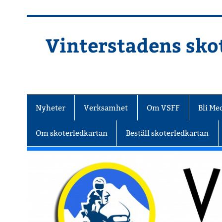
Hoppa
till
innehåll
Vinterstadens skot
Din ljuslykta i vintermörkret
Nyheter
Verksamhet
Om VSFF
Bli M
Om skoterledkartan
Beställ skoterledkartan