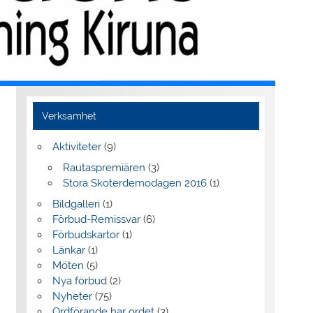
Verksamhet
Aktiviteter
(9)
Rautaspremiären
(3)
Stora Skoterdemodagen 2016
(1)
Bildgalleri
(1)
Förbud-Remissvar
(6)
Förbudskartor
(1)
Länkar
(1)
Möten
(5)
Nya förbud
(2)
Nyheter
(75)
Ordförande har ordet
(3)