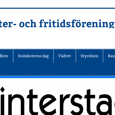
er- och fritidsförening
edlem
Snöskoterns dag
Vädret
Styrelsen
Rau