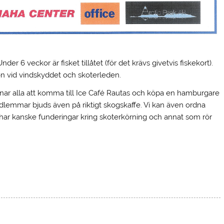
er 6 veckor är fisket tillåtet (för det krävs givetvis fiskekort).
n vid vindskyddet och skoterleden.
mnar alla att komma till Ice Café Rautas och köpa en hamburgare
edlemmar bjuds även på riktigt skogskaffe. Vi kan även ordna
ar kanske funderingar kring skoterkörning och annat som rör