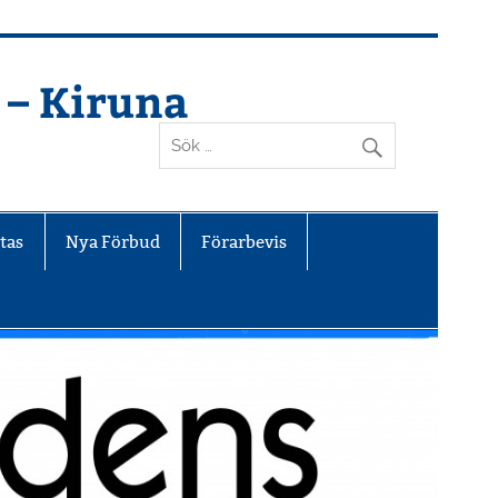
 – Kiruna
tas
Nya Förbud
Förarbevis