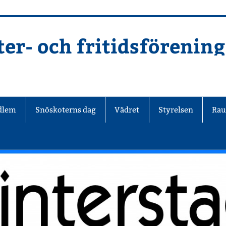
er- och fritidsförening
edlem
Snöskoterns dag
Vädret
Styrelsen
Rau