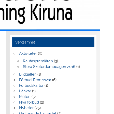
Verksamhet
Aktiviteter
(9)
Rautaspremiären
(3)
Stora Skoterdemodagen 2016
(1)
Bildgalleri
(1)
Förbud-Remissvar
(6)
Förbudskartor
(1)
Länkar
(1)
Möten
(5)
Nya förbud
(2)
Nyheter
(75)
Ordförande har ordet
(3)