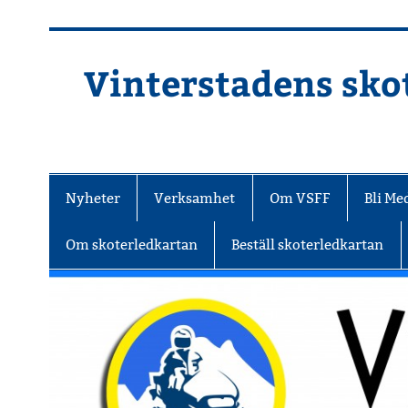
Hoppa
till
innehåll
Vinterstadens skot
Din ljuslykta i vintermörkret
Nyheter
Verksamhet
Om VSFF
Bli M
Om skoterledkartan
Beställ skoterledkartan