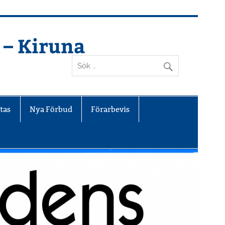
 – Kiruna
tas
Nya Förbud
Förarbevis