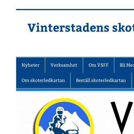
Hoppa
till
innehåll
Vinterstadens skot
Din ljuslykta i vintermörkret
Nyheter
Verksamhet
Om VSFF
Bli M
Om skoterledkartan
Beställ skoterledkartan