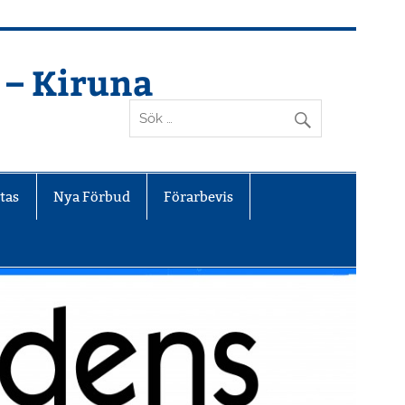
 – Kiruna
tas
Nya Förbud
Förarbevis