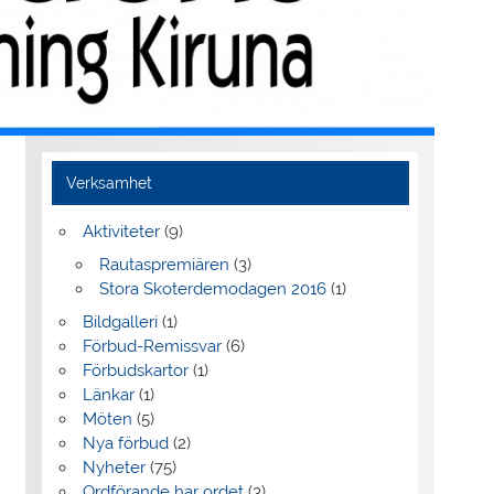
Verksamhet
Aktiviteter
(9)
Rautaspremiären
(3)
Stora Skoterdemodagen 2016
(1)
Bildgalleri
(1)
Förbud-Remissvar
(6)
Förbudskartor
(1)
Länkar
(1)
Möten
(5)
Nya förbud
(2)
Nyheter
(75)
Ordförande har ordet
(3)