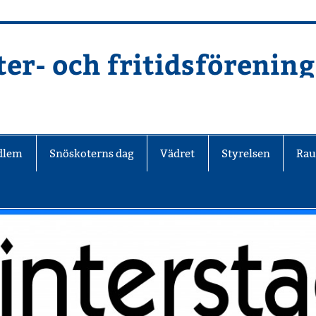
er- och fritidsförening
edlem
Snöskoterns dag
Vädret
Styrelsen
Rau