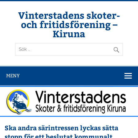
Hoppa
till
innehåll
Vinterstadens skoter-
och fritidsförening –
Kiruna
Din ljuslykta i vintermörkret
MENY
Ska andra särintressen lyckas sätta
stopp för ett beslutat kommunalt