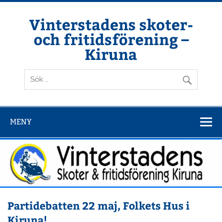
Hoppa
till
innehåll
Vinterstadens skoter-
och fritidsförening –
Kiruna
Din ljuslykta i vintermörkret
MENY
Partidebatten 22 maj, Folkets Hus i
Kiruna!