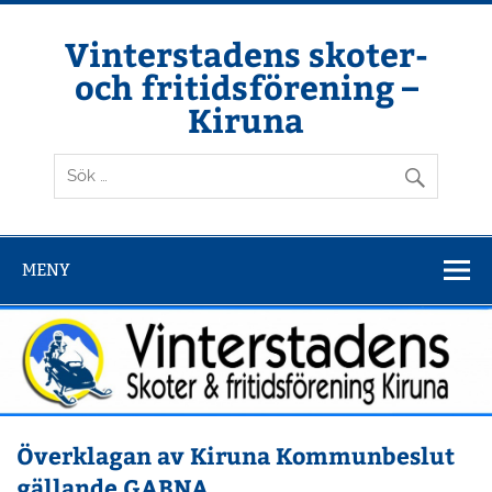
Hoppa
till
innehåll
Vinterstadens skoter-
och fritidsförening –
Kiruna
Din ljuslykta i vintermörkret
MENY
Överklagan av Kiruna Kommunbeslut
gällande GABNA