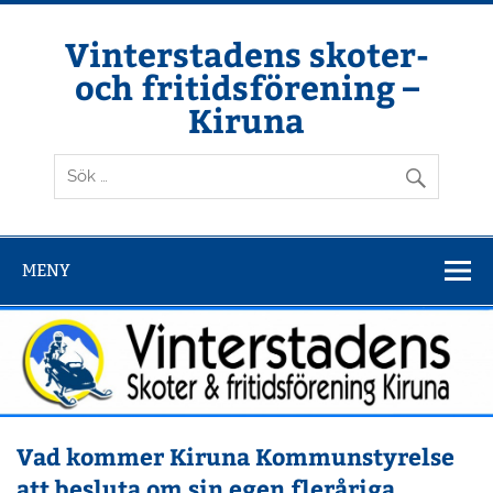
Hoppa
till
innehåll
Vinterstadens skoter-
och fritidsförening –
Kiruna
Din ljuslykta i vintermörkret
MENY
Vad kommer Kiruna Kommunstyrelse
att besluta om sin egen fleråriga