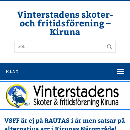
Hoppa
till
innehåll
Vinterstadens skoter-
och fritidsförening –
Kiruna
Din ljuslykta i vintermörkret
MENY
VSFF är ej på RAUTAS i år men satsar på
alternativa arr i Kirunas Närområde!