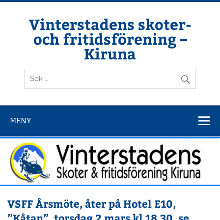
Hoppa
till
innehåll
Vinterstadens skoter-
och fritidsförening –
Kiruna
Din ljuslykta i vintermörkret
MENY
VSFF Årsmöte, åter på Hotel E10,
”Kåtan”, torsdag 2 mars kl 18.30, se