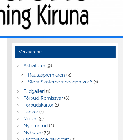
Verksamhet
Aktiviteter
(9)
Rautaspremiären
(3)
Stora Skoterdemodagen 2016
(1)
Bildgalleri
(1)
Förbud-Remissvar
(6)
Förbudskartor
(1)
Länkar
(1)
Möten
(5)
Nya förbud
(2)
Nyheter
(75)
Ordförande har ordet
(3)