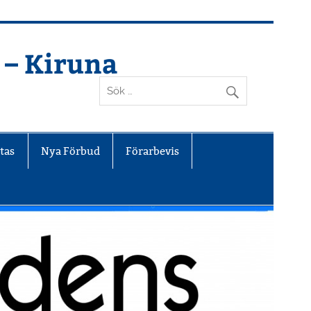
 – Kiruna
tas
Nya Förbud
Förarbevis