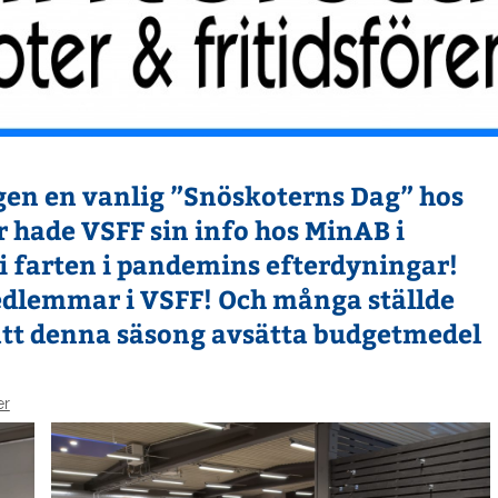
igen en vanlig ”Snöskoterns Dag” hos
år hade VSFF sin info hos MinAB i
 i farten i pandemins efterdyningar!
dlemmar i VSFF! Och många ställde
t denna säsong avsätta budgetmedel
er