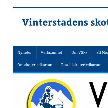
Hoppa
till
innehåll
Vinterstadens skot
Din ljuslykta i vintermörkret
Nyheter
Verksamhet
Om VSFF
Bli M
Om skoterledkartan
Beställ skoterledkartan