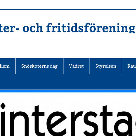
er- och fritidsförening
edlem
Snöskoterns dag
Vädret
Styrelsen
Rau