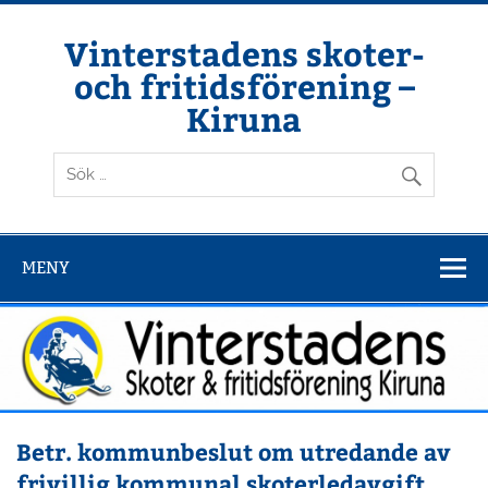
Hoppa
till
innehåll
Vinterstadens skoter-
och fritidsförening –
Kiruna
Din ljuslykta i vintermörkret
MENY
Betr. kommunbeslut om utredande av
frivillig kommunal skoterledavgift