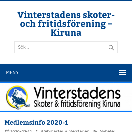
Hoppa
till
innehåll
Vinterstadens skoter-
och fritidsförening –
Kiruna
Din ljuslykta i vintermörkret
MENY
Medlemsinfo 2020-1
2020-07-13
Webmaster Vinterstaden
Nyheter