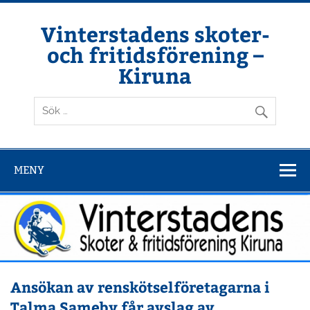
Hoppa
till
innehåll
Vinterstadens skoter-
och fritidsförening –
Kiruna
Din ljuslykta i vintermörkret
MENY
Ansökan av renskötselföretagarna i
Talma Sameby får avslag av