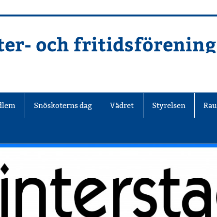
er- och fritidsförening
edlem
Snöskoterns dag
Vädret
Styrelsen
Rau