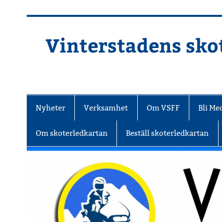
Hoppa
till
innehåll
Vinterstadens skot
Din ljuslykta i vintermörkret
Nyheter
Verksamhet
Om VSFF
Bli M
Om skoterledkartan
Beställ skoterledkartan