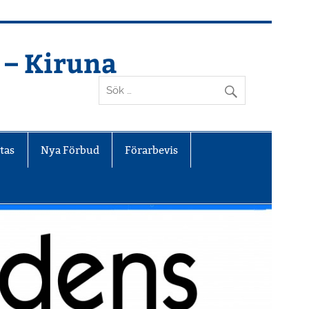
 – Kiruna
tas
Nya Förbud
Förarbevis