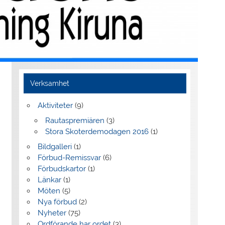
Verksamhet
Aktiviteter
(9)
Rautaspremiären
(3)
Stora Skoterdemodagen 2016
(1)
Bildgalleri
(1)
Förbud-Remissvar
(6)
Förbudskartor
(1)
Länkar
(1)
Möten
(5)
Nya förbud
(2)
Nyheter
(75)
Ordförande har ordet
(3)