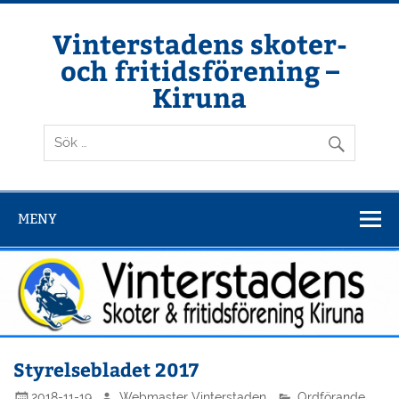
Hoppa
till
innehåll
Vinterstadens skoter-
och fritidsförening –
Kiruna
Din ljuslykta i vintermörkret
MENY
Styrelsebladet 2017
2018-11-19
Webmaster Vinterstaden
Ordförande