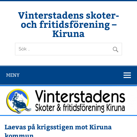
Hoppa
till
innehåll
Vinterstadens skoter-
och fritidsförening –
Kiruna
Din ljuslykta i vintermörkret
MENY
Laevas på krigsstigen mot Kiruna
kommun