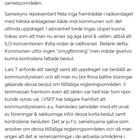
samebyområden…
Samebyns representant Niila Inga framträdde i radioinslaget
med hätska anklagelser både mot kommunen och det
utförda uppdraget. I allmänhet torde Ingas utspel kunna
tolkas som att man nu anser sig äga land & vatten, alltså att
ILO-konventionen #169 redan är ratificerad… Betänk detta…
Kommunen utför ingen ”smygfilmning” men måste givetvis
kunna kontrollera fattade beslut.
Lars T anförde allt sakligt samt att uppdraget var beställt av
kommunstyrelsen och att man nu bör finna bättre lösningar
gällande dessa beslut om tillfälliga regleringsområden. (I
textmassan framkom även att sikten var helt klar, tom ripor
kunde synas väl…) VSFF har tidigare framfört att
kommunstyrelsens a.u. framledes samråder med ett urval
av föreningar & sakkunniga inför dessa korta beslut samt
kontrollerar besluten. Det är ju f.ö. samebyarna själva som
ansöker om dessa tillfälliga regleringsområden och då man
anger att det är renansamlingar i de aktuella områdena i