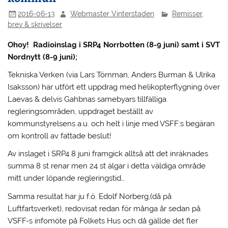
2016-06-13
Webmaster Vinterstaden
Remisser,
brev & skrivelser
Ohoy! Radioinslag i SRP4 Norrbotten (8-9 juni) samt i SVT
Nordnytt (8-9 juni);
Tekniska Verken (via Lars Törnman, Anders Burman & Ulrika
Isaksson) har utfört ett uppdrag med helikopterflygning över
Laevas & delvis Gahbnas samebyars tillfälliga
regleringsområden, uppdraget beställt av
kommunstyrelsens a.u. och helt i linje med VSFF:s begäran
om kontroll av fattade beslut!
Av inslaget i SRP4 8 juni framgick alltså att det inräknades
summa 8 st renar men 24 st älgar i detta väldiga område
mitt under löpande regleringstid…
Samma resultat har ju f.ö. Edolf Norberg,(då på
Luftfartsverket), redovisat redan för många år sedan på
VSFF-s infomöte på Folkets Hus och då gällde det fler