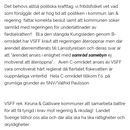
Det behövs alltså politiska krafttag, vi fritidsfolket vet vad
som försiggår, det är hög tid att politiken i kommun, län &
regering fattar korrekta beslut samt att kommunen söker
samråd med regeringen för underlättnader av
färdselrätten!! Bl.a den stängda Kungsleden genom B-
området har VSFF krävt att regeringen återöppnar men där
ärendet återremitterats till Länsstyrelsen och deras svar är
att ”ärendet anses i enlighet med
samråd samebyn
ej
motiverat att återöppna”… Även C-området anses av VSFF
vara omotiverat hårt reglerat då flertalet fiskevatten är
ouppnåeliga vintertid. Hela C-området tillkom f.ö. på
grumliga grunder av SNV/Valfrid Paulsson.
VSFF rek. Kiruna & Gällivare kommuner att samarbeta bättre
för att få tyngd i krav mot regering & riksdag! Landet
Sverige tillhör oss alla och där alla ska ha lika rättigheter och
skyldigheter.