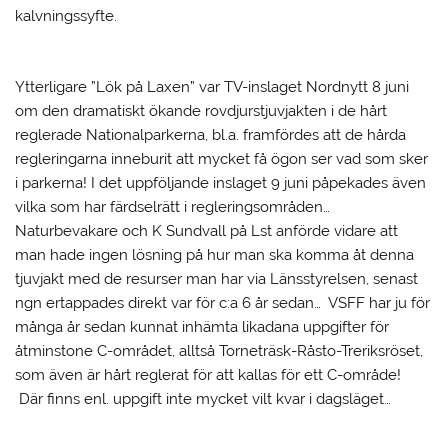
kalvningssyfte.
Ytterligare ”Lök på Laxen” var TV-inslaget Nordnytt 8 juni
om den dramatiskt ökande rovdjurstjuvjakten i de hårt
reglerade Nationalparkerna, bl.a. framfördes att de hårda
regleringarna inneburit att mycket få ögon ser vad som sker
i parkerna! I det uppföljande inslaget 9 juni påpekades även
vilka som har färdselrätt i regleringsområden…
Naturbevakare och K Sundvall på Lst anförde vidare att
man hade ingen lösning på hur man ska komma åt denna
tjuvjakt med de resurser man har via Länsstyrelsen, senast
ngn ertappades direkt var för c:a 6 år sedan… VSFF har ju för
många år sedan kunnat inhämta likadana uppgifter för
åtminstone C-området, alltså Torneträsk-Råsto-Treriksröset,
som även är hårt reglerat för att kallas för ett C-område!
Där finns enl. uppgift inte mycket vilt kvar i dagsläget…