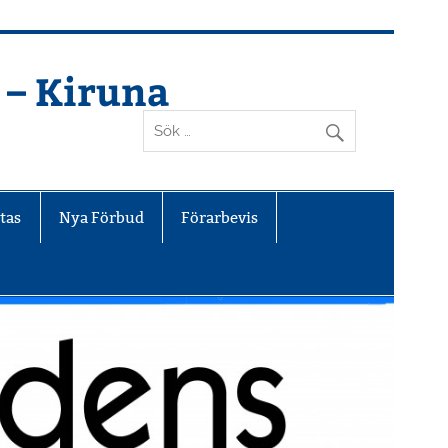
 – Kiruna
tas
Nya Förbud
Förarbevis