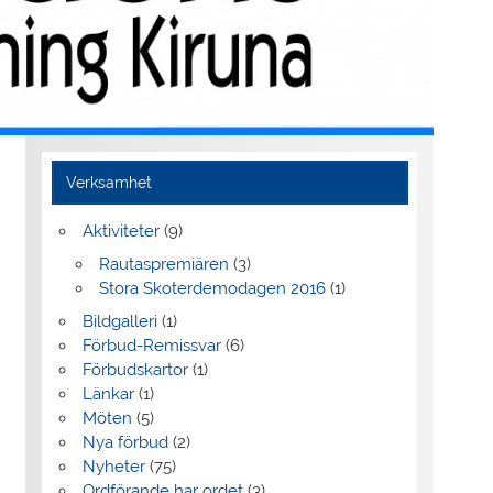
Verksamhet
Aktiviteter
(9)
Rautaspremiären
(3)
Stora Skoterdemodagen 2016
(1)
Bildgalleri
(1)
Förbud-Remissvar
(6)
Förbudskartor
(1)
Länkar
(1)
Möten
(5)
Nya förbud
(2)
Nyheter
(75)
Ordförande har ordet
(3)