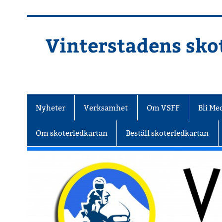
Hoppa
till
innehåll
Vinterstadens skot
Din ljuslykta i vintermörkret
Nyheter
Verksamhet
Om VSFF
Bli M
Om skoterledkartan
Beställ skoterledkartan