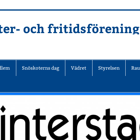
er- och fritidsförening
edlem
Snöskoterns dag
Vädret
Styrelsen
Rau