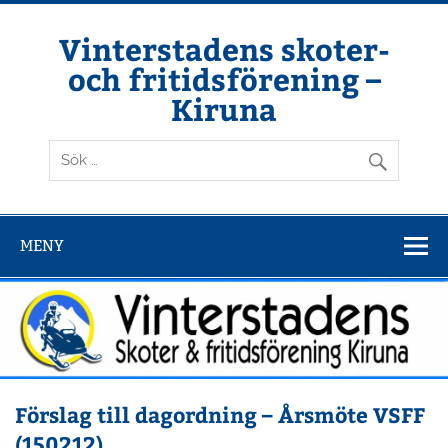
Hoppa
till
innehåll
Vinterstadens skoter-
och fritidsförening –
Kiruna
Din ljuslykta i vintermörkret
MENY
Förslag till dagordning – Årsmöte VSFF
(150212)