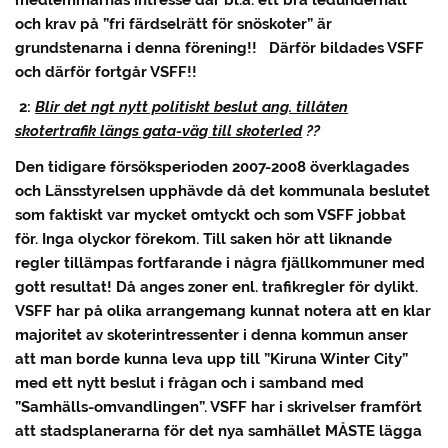
medlemmarnas intresse där bl.a. ett bra ledunderhåll
och krav på ”fri färdselrätt för snöskoter” är
grundstenarna i denna förening!! Därför bildades VSFF
och därför fortgår VSFF!!
2:
Blir det ngt nytt politiskt beslut ang. tillåten
skotertrafik längs gata-väg till skoterled
??
Den tidigare försöksperioden 2007-2008 överklagades
och Länsstyrelsen upphävde då det kommunala beslutet
som faktiskt var mycket omtyckt och som VSFF jobbat
för. Inga olyckor förekom. Till saken hör att liknande
regler tillämpas fortfarande i några fjällkommuner med
gott resultat! Då anges zoner enl. trafikregler för dylikt.
VSFF har på olika arrangemang kunnat notera att en klar
majoritet av skoterintressenter i denna kommun anser
att man borde kunna leva upp till ”Kiruna Winter City”
med ett nytt beslut i frågan och i samband med
”Samhälls-omvandlingen”. VSFF har i skrivelser framfört
att stadsplanerarna för det nya samhället MÅSTE lägga