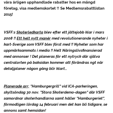
våra årligen upphandlade rabatter hos en mängd
företag, visa medlemskortet !! Se Medlemsrabattlistan
2015!
VSFF:s
Skoterledkarta
blev efter ett jättejobb klar i mars
2008 !!
Ett helt nytt manér
med revolutionerande nyheter i
kart-Sverige som VSFF blev först med !! Nyheter som har
uppmärksammats i media !! Helt Näringslivsfinansierad
med annonser ! Det planeras för ett nytryck där själva
centralorten på baksidan kommer att förändras ngt när
detaljplaner någon gång blir klart…
Planerade arr;
”Hamburgergrill” vid ICA-parkeringen,
skyltsöndag 30 nov. ”Stora Skoterdemo-dagen” där VSFF
samordnar skoterhandlarna samt håller ”Hamburgeriet”,
förmodligen lördag 14 februari men det kan bli tidigare, se
annons samt hemsidan!