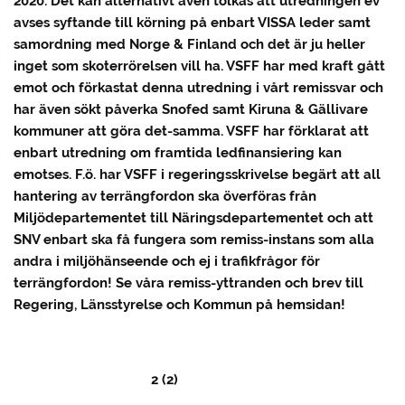
2020. Det kan alternativt även tolkas att utredningen ev
avses syftande till körning på enbart VISSA leder samt
samordning med Norge & Finland och det är ju heller
inget som skoterrörelsen vill ha. VSFF har med kraft gått
emot och förkastat denna utredning i vårt remissvar och
har även sökt påverka Snofed samt Kiruna & Gällivare
kommuner att göra det-samma. VSFF har förklarat att
enbart utredning om framtida ledfinansiering kan
emotses. F.ö. har VSFF i regeringsskrivelse begärt att all
hantering av terrängfordon ska överföras från
Miljödepartementet till Näringsdepartementet och att
SNV enbart ska få fungera som remiss-instans som alla
andra i miljöhänseende och ej i trafikfrågor för
terrängfordon! Se våra remiss-yttranden och brev till
Regering, Länsstyrelse och Kommun på hemsidan!
2 (2)