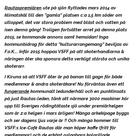
Rautaspremiären
ute på sjön flyttades mars 2014 av
klimatskäl till den ”gamla” platsen c:a 1,5 km söder om
utloppet, det var stora problem med blåst och vatten på
isen denna gång! Troligen fortsätter arret på denna plats
2015, se kommande annons samt hemsidan! Inga
kommunbidrag för detta ”kulturarrangemang” beviljas av
F.o.K…. Inför 2015 hoppas VSFF på att skoterhandlarna &
näringen åter ska sponsra detta verkligt största och unika
skoterarr.
I Kiruna så att VSFF åter är på banan till gagn för både
medlemmar & andra skoteråkare!
Nu förväntas även ett
fungerande
kommunalt ledunderhåll och en punktinsats
på just Rautas-leden, tänk att närmare 3000 maskiner kör
upp till Sveriges rödingtätaste sjö under premiärhelgen
som är 2:a helgen i mars årligen! Många arkekipage byggs
och ser dagens ljus varje år !! Och många kommer till
VSFF:s Ice-Café Rautas där man köper kaffe (fritt för
medlemmar) och de erkänt oslagbara kolgrillade