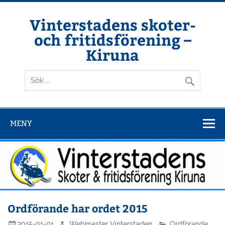
Hoppa
till
innehåll
Vinterstadens skoter-
och fritidsförening –
Kiruna
Din ljuslykta i vintermörkret
MENY
Ordförande har ordet 2015
2015-01-01
Webmaster Vinterstaden
Ordförande