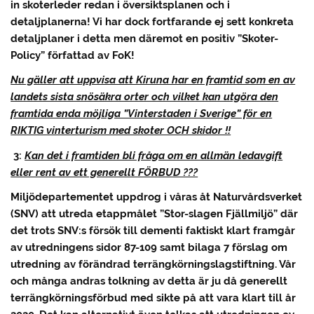
in skoterleder redan i översiktsplanen och i
detaljplanerna! Vi har dock fortfarande ej sett konkreta
detaljplaner i detta men däremot en positiv ”Skoter-
Policy” författad av FoK!
Nu gäller att uppvisa att Kiruna har en framtid som en av
landets sista snösäkra orter och vilket kan utgöra den
framtida enda möjliga ”Vinterstaden i Sverige” för en
RIKTIG vinterturism med skoter OCH skidor !!
3:
Kan det i framtiden bli fråga om en allmän ledavgift
eller rent av ett generellt FÖRBUD ???
Miljödepartementet uppdrog i våras åt Naturvårdsverket
(SNV) att utreda etappmålet ”Stor-slagen Fjällmiljö” där
det trots SNV:s försök till dementi faktiskt klart framgår
av utredningens sidor 87-109 samt bilaga 7 förslag om
utredning av förändrad terrängkörningslagstiftning. Vår
och många andras tolkning av detta är ju då generellt
terrängkörningsförbud med sikte på att vara klart till år