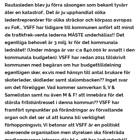
Rautasleden blev ju förra säsongen som bekant tyvärr
åter en katastrof.. Det är ju upphandlat olika
ledentreprenörer för olika sträckor och körpass avropas
av FoK… VSFF har tidigare till kommunen anfört att minst
de trafikfrek-venta lederna MÅSTE underhållas!! Det
egentliga behovet är 3 milj. kr för det kommunala
lednätet! (Under många år var c:a 840.000 kr avsatt i den
kommunala budgeten). VSFF har redan 2011 tillskrivit
kommunen med begäran om hur budgettilldelning
egentligen sker, ex.vis med hänsyn till antal brukare för
skoterleder, skidleder samt slalombacken?? Inget svar
om det föreligger. Vad kommer samverkan S, V &
Samelistan samt nu även M & F! att innebära för det
största fritidsintresset i denna kommun?? VSFF har
framfört synpunkter på förändringar av förvaltande
organ och det ser ut att kunna bli verklighet
förhoppningsvis. Vi betonar att VSFF är en politiskt
oberoende organisation men styrelsen ska företräda