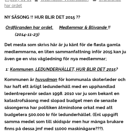
har ordet
NY SÄSONG
!!
HUR BLIR DET 2015 ??
Ordföranden har ordet.
Medlemmar & Blivande
!!
(2014-11-23)
Det mesta som skrivs här är ju känt för de flesta gamla
medlemmarna, en liten sammanfattning inför 2015 kan ju
även ge en viss vägledning för nya medlemmar;
1:
Kommunen, LEDUNDERHÅLLET, HUR BLIR DET 2015
?
Kommunen är
huvudman
för kommunala skoterleder och
har haft ett årligt ledunderhåll med en upphandlad
ledentreprenör sedan 1998. 2010 var ju som bekant en
katastrofsäsong med slopad budget men de senaste
säsongerna har politiken åtminstone orkat med att
budgetera 500.000 kr för ledunderhållet. (Enl uppgift
samma medel som till skidspår men hur många brukare
finns på dessa jmf med 11000 maskinägare???).