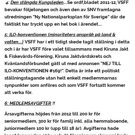
4:
Den stängda Kungsleden
….
Se ordf,bladet 2011-12, VSFF
bevakar följetongen och även den av SNV framtagna
utredningen ”Ny Nationalparksplan för Sverige” där de
faktiskt har tryckt upp en hel bok i ärendet….
5: ILO-konventionen (minoriteters anspråk på land &
vatten….)
VSFF har i ett tidigt skede tagit ställning i detta
och i år har VSFF före valet tillsammans med Kiruna Jakt
& Fiskevårds-förening, Kiruna Jaktvårdskrets och
Kvänlandsförbundet gått ut med annonsen ”NEJ TILL
ILO-KONVENTIONEN #169!”. Detta är inte ett politiskt
ställningstagande utan helt enkelt medlemmarnas
synpunkter som anföres och som VSFF fortsatt kommer
att verka för.
6: MEDLEMSAVGIFTER
!!
Årsavgifterna höjdes från 2012 till 200 kr för
seniormedlem, 300 kr för familj inkl. alla hemmaboende,
juniormedlem 100 kr (upp till 18 år). Avgifterna hade