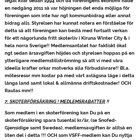
legat kvar sedan 1994 och då föreningens ekonomi hade
en nedgång 2011 så var höjningen det enda möjliga för
föreningen som inte har ngt kommunbidrag eller annat
bidrag alls. Styrelsen har kunnat notera en förståelse för
detta så att föreningen kan bestå med fortsatt verkan
för ett någorlunda fritt skoterliv i Kiruna Winter City & i
hela norra Sverige!! Medlemsantalet har faktiskt ökat
ngt sedan årsavgiften höjdes och styrelsen hoppas på en
ytterligare medlemstillströmning så att vi med våra
ideella krafter orkar motverka alla förbudsivrare!! Bl.a.
mötesresor mm kostar på med vårt avlägsna läge i detta
långa land samt lokal & allmänna driftskostnader! OCH
Rautas mm!!
7: SKOTERFÖRSÄKRING ! MEDLEMSRABATTER
!!
Som medlem i en skoterförening kan Du på en
skoterförsäkring spara tusental kr/år, (se Snofed-
Gjensidige samt Swedea), medlemsavgiften är alltså en
liten del i detta !!! OCH som VSFF-medlem kan Du nyttja