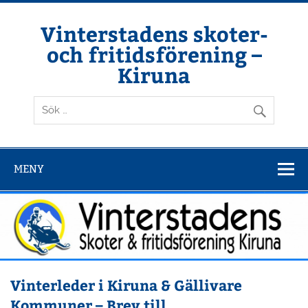
Hoppa
till
innehåll
Vinterstadens skoter-
och fritidsförening –
Kiruna
Din ljuslykta i vintermörkret
MENY
Vinterleder i Kiruna & Gällivare
Kommuner – Brev till