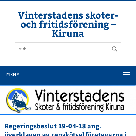
Hoppa
till
innehåll
Vinterstadens skoter-
och fritidsförening –
Kiruna
Din ljuslykta i vintermörkret
MENY
Regeringsbeslut 19-04-18 ang.
överklagan av renskötselföretagarna i