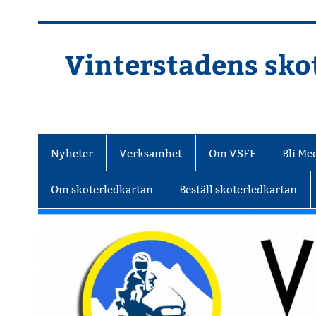
Hoppa
till
innehåll
Vinterstadens skot
Din ljuslykta i vintermörkret
Nyheter
Verksamhet
Om VSFF
Bli M
Om skoterledkartan
Beställ skoterledkartan