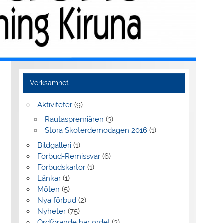
Verksamhet
Aktiviteter
(9)
Rautaspremiären
(3)
Stora Skoterdemodagen 2016
(1)
Bildgalleri
(1)
Förbud-Remissvar
(6)
Förbudskartor
(1)
Länkar
(1)
Möten
(5)
Nya förbud
(2)
Nyheter
(75)
Ordförande har ordet
(3)