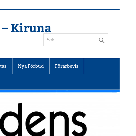
 – Kiruna
tas
Nya Förbud
Förarbevis