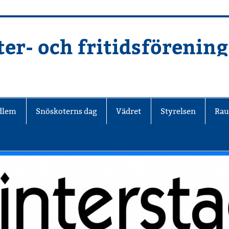
er- och fritidsförening
edlem
Snöskoterns dag
Vädret
Styrelsen
Rau