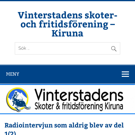
Hoppa
till
innehåll
Vinterstadens skoter-
och fritidsförening –
Kiruna
Din ljuslykta i vintermörkret
MENY
Radiointervjun som aldrig blev av del
1(2)