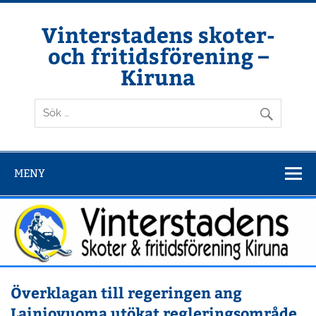
Hoppa
till
innehåll
Vinterstadens skoter-
och fritidsförening –
Kiruna
Din ljuslykta i vintermörkret
MENY
Överklagan till regeringen ang
Lainiovuoma utökat regleringsområde