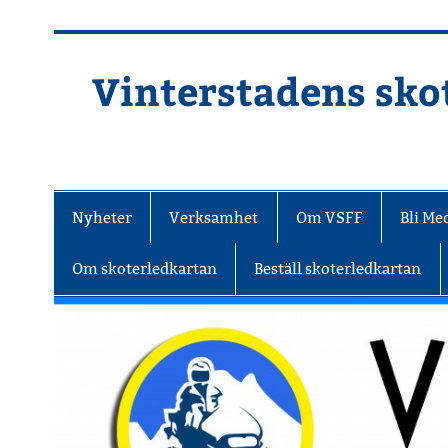
Hoppa
till
innehåll
Vinterstadens skot
Din ljuslykta i vintermörkret
Nyheter
Verksamhet
Om VSFF
Bli M
Om skoterledkartan
Beställ skoterledkartan