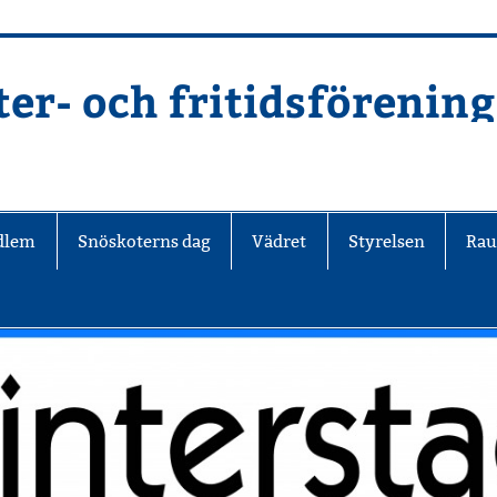
er- och fritidsförening
edlem
Snöskoterns dag
Vädret
Styrelsen
Rau