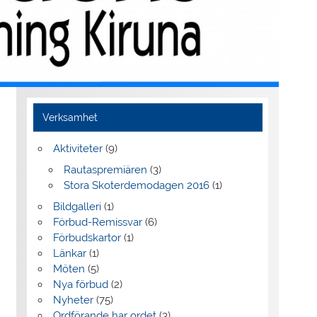
Verksamhet
Aktiviteter
(9)
Rautaspremiären
(3)
Stora Skoterdemodagen 2016
(1)
Bildgalleri
(1)
Förbud-Remissvar
(6)
Förbudskartor
(1)
Länkar
(1)
Möten
(5)
Nya förbud
(2)
Nyheter
(75)
Ordförande har ordet
(3)