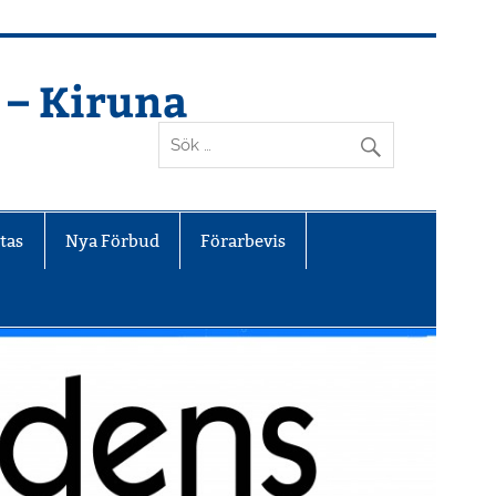
 – Kiruna
tas
Nya Förbud
Förarbevis