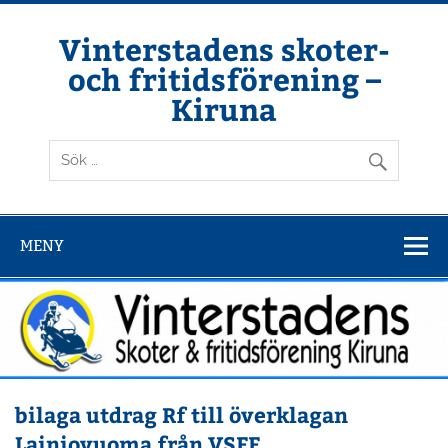
Hoppa
till
innehåll
Vinterstadens skoter-
och fritidsförening –
Kiruna
Din ljuslykta i vintermörkret
MENY
bilaga utdrag Rf till överklagan
Lainiovuoma från VSFF